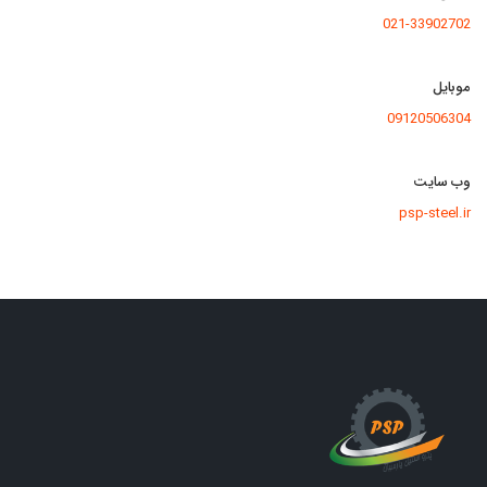
021-33902702
موبایل
09120506304
وب سایت
psp-steel.ir